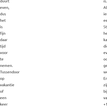
duurt
is.
even,
Al
dus
i
het
e
is
S
fijn
he
daar
k
tijd
di
voor
e
te
o
nemen.
ge
Tussendoor
w
op
Er
vakantie
zi
of
bi
een
v
keer
+