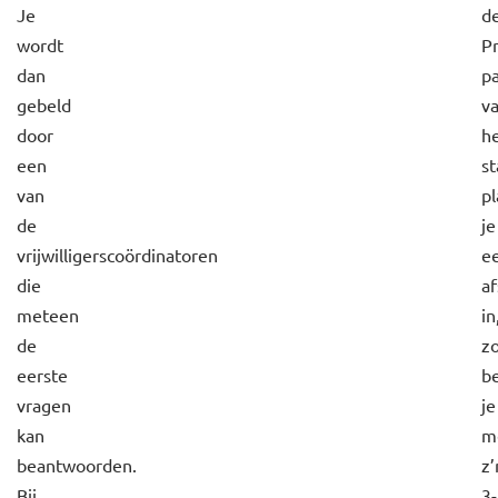
Je
d
wordt
P
dan
pa
gebeld
v
door
h
een
s
van
pl
de
je
vrijwilligerscoördinatoren
e
die
af
meteen
in
de
z
eerste
b
vragen
je
kan
m
beantwoorden.
z’
Bij
3-