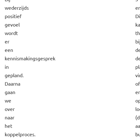
wederzijds
en
positief
Di
gevoel
k
wordt
th
er
bi
een
d
kennismakingsgesprek
d
in
pl
gepland.
vi
Daarna
of
gaan
e
we
o
over
lo
naar
(
het
a
koppelproces.
b