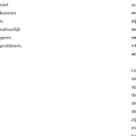
niet
ac
kunnen
e
is
zi
natuurlijk
o
geen
v
probleem.
+
ac
L
w
o
d
d
d
zi
e
k