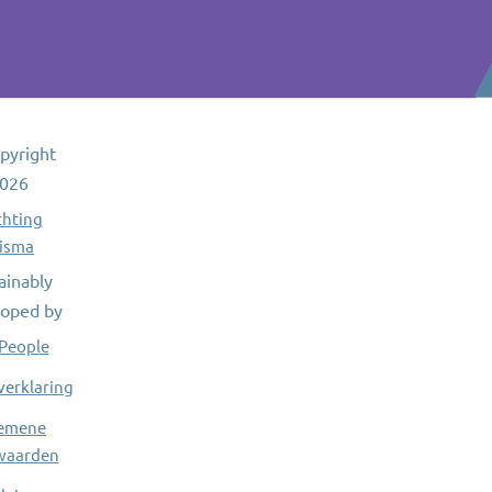
pyright
026
chting
isma
ainably
oped by
People
verklaring
emene
waarden