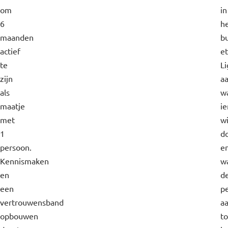
om
in
6
h
maanden
b
actief
et
te
Li
zijn
a
als
w
maatje
i
met
wi
1
d
persoon.
e
Kennismaken
w
en
d
een
p
vertrouwensband
a
opbouwen
t