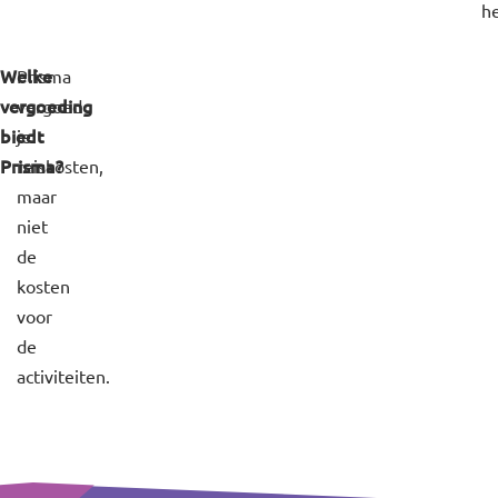
h
Welke
Prisma
vergoeding
vergoed
biedt
je
Prisma?
reiskosten,
maar
niet
de
kosten
voor
de
activiteiten.