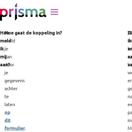
Doorgaan naar inhoud
Hoe
Hoe gaat de koppeling in?
Zi
Je
N
meld
ik
meld
d
ik
e
je
k
mij
a
aan
o
aan?
v
door
k
je
w
gegevens
er
achter
g
te
n
laten
e
op
p
dit
m
formulier
.
M