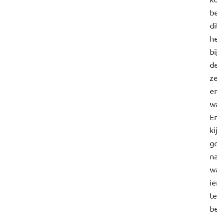
be
di
he
bi
d
ze
e
w
E
ki
g
n
w
i
te
b