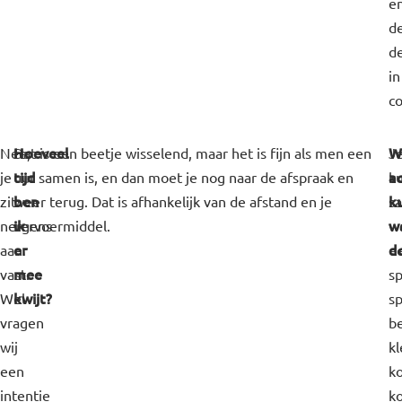
e
d
d
in
c
Hoeveel
W
Nee,
Dat is een beetje wisselend, maar het is fijn als men een
J
tijd
ac
je
uur samen is, en dan moet je nog naar de afspraak en
k
ben
k
zit
weer terug. Dat is afhankelijk van de afstand en je
s
ik
w
nergens
vervoermiddel.
w
er
d
aan
e
mee
vast.
sp
kwijt?
Wel
sp
vragen
b
wij
kl
een
k
intentie
ko