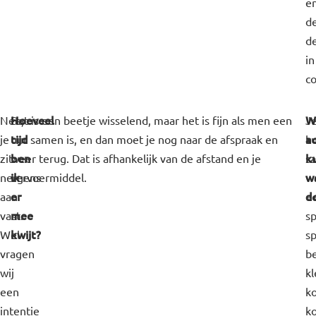
e
d
d
in
c
Hoeveel
W
Nee,
Dat is een beetje wisselend, maar het is fijn als men een
J
tijd
ac
je
uur samen is, en dan moet je nog naar de afspraak en
k
ben
k
zit
weer terug. Dat is afhankelijk van de afstand en je
s
ik
w
nergens
vervoermiddel.
w
er
d
aan
e
mee
vast.
sp
kwijt?
Wel
sp
vragen
b
wij
kl
een
k
intentie
ko