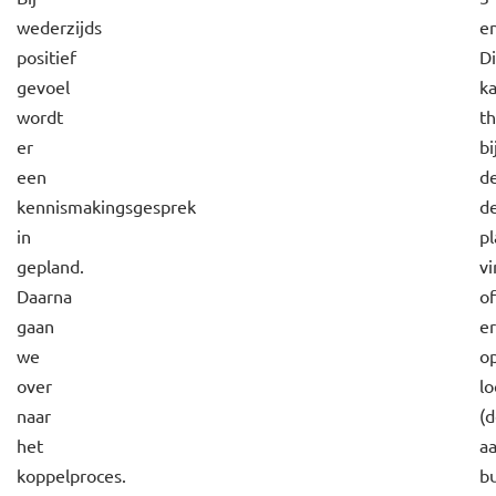
wederzijds
en
positief
Di
gevoel
k
wordt
th
er
bi
een
d
kennismakingsgesprek
d
in
pl
gepland.
vi
Daarna
of
gaan
e
we
o
over
lo
naar
(
het
a
koppelproces.
b