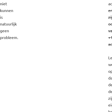
niet
ac
kunnen
e
is
zi
natuurlijk
o
geen
v
probleem.
+
ac
L
w
o
d
d
d
zi
e
k