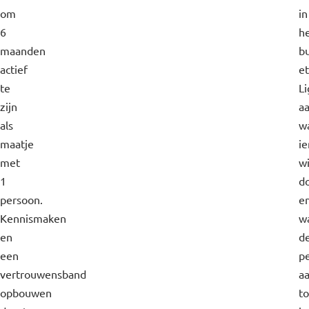
om
in
6
h
maanden
b
actief
et
te
Li
zijn
a
als
w
maatje
i
met
wi
1
d
persoon.
e
Kennismaken
w
en
d
een
p
vertrouwensband
a
opbouwen
t