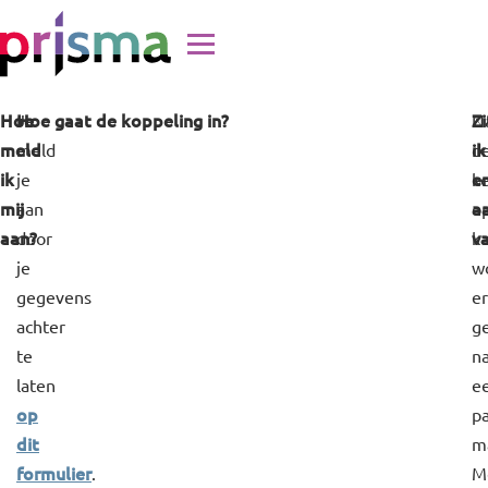
Doorgaan naar inhoud
Hoe
Hoe gaat de koppeling in?
Zi
Je
N
meld
ik
meld
d
ik
e
je
k
mij
a
aan
o
aan?
v
door
k
je
w
gegevens
er
achter
g
te
n
laten
e
op
p
dit
m
formulier
.
M