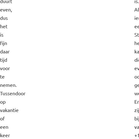
duurt
is.
even,
Al
dus
i
het
e
is
S
fijn
he
daar
k
tijd
di
voor
e
te
o
nemen.
ge
Tussendoor
w
op
Er
vakantie
zi
of
bi
een
v
keer
+