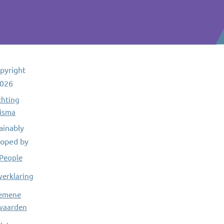
pyright
026
chting
isma
ainably
oped by
People
verklaring
emene
waarden