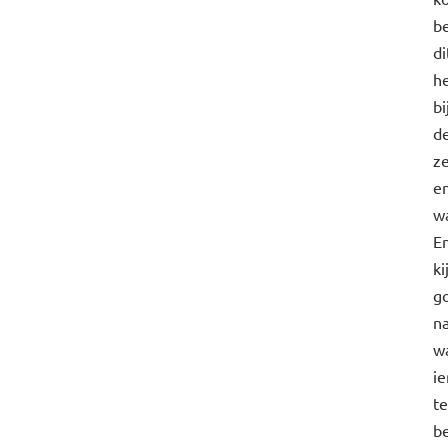
be
di
he
bi
d
ze
e
w
E
ki
g
n
w
i
te
b