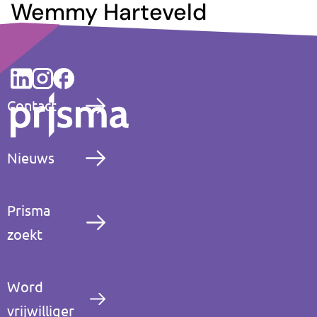
Wemmy Harteveld
Contact
Nieuws
Prisma
zoekt
Word
vrijwilliger