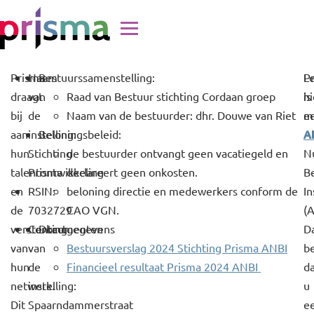
Doorgaan naar inhoud
Prisma
Naam
Bestuurssamenstelling:
P
L
draagt
van
Raad van Bestuur stichting Cordaan groep
is
hi
bij
de
Naam van de bestuurder: dhr. Douwe van Riet
e
m
A
aan
instelling:
Beloningsbeleid:
A
hun
Stichting
de bestuurder ontvangt geen vacatiegeld en
N
talentontwikkeling
Prisma
declareert geen onkosten.
B
en
RSIN:
beloning directie en medewerkers conform de
In
de
7032729
CAO VGN.
(A
versterking
Contactgegevens
Documenten
D
van
van
Bestuursverslag 2024 Stichting Prisma ANBI
b
hun
de
Financieel resultaat Prisma 2024 ANBI
d
netwerk.
instelling:
u
Dit
Spaarndammerstraat
e