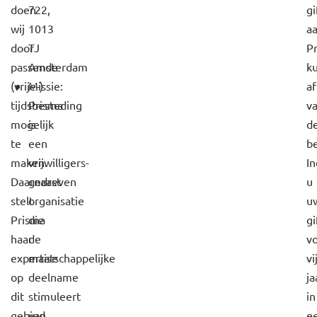
doen
722,
gi
wij
1013
a
door
TJ
P
passende
Amsterdam
k
(vrije-)
Missie:
a
tijdsbesteding
Prisma
v
mogelijk
is
d
te
een
be
maken.
vrijwilligers-
In
Daarnaast
gedreven
u
stelt
organisatie
u
Prisma
die
gi
haar
de
v
expertise
maatschappelijke
vi
op
deelname
ja
dit
stimuleert
in
gebied
van
e