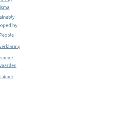
isma
ainably
oped by
People
verklaring
emene
waarden
claimer