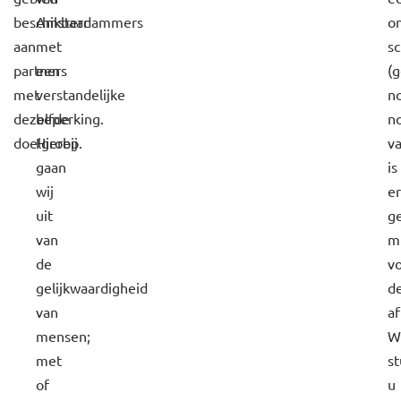
beschikbaar
Amsterdammers
o
aan
met
s
partners
een
(
met
verstandelijke
no
dezelfde
beperking.
no
doelgroep.
Hierbij
va
gaan
is
wij
er
uit
g
van
m
de
v
gelijkwaardigheid
d
van
af
mensen;
W
met
s
of
u