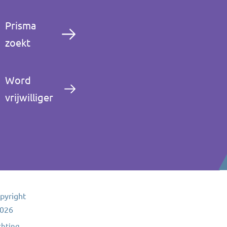
Prisma
zoekt
Word
vrijwilliger
pyright
026
chting