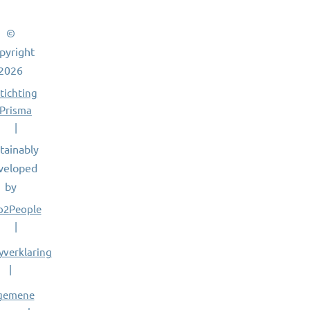
©
pyright
2026
tichting
Prisma
tainably
veloped
by
o2People
yverklaring
gemene