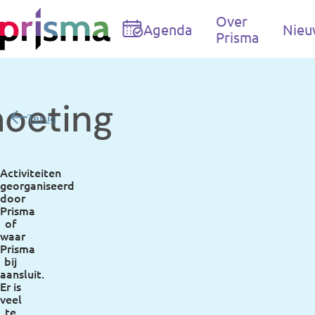
Doorgaan naar inhoud
Over
Agenda
Nieu
Prisma
oeting
Terug
Activiteiten
georganiseerd
door
Prisma
of
waar
Prisma
bij
aansluit.
Er is
veel
te