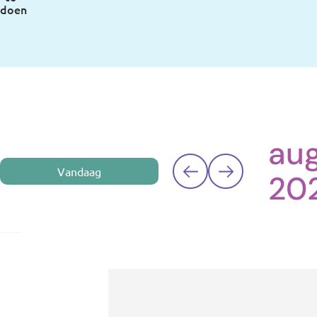
doen
au
Vandaag
20