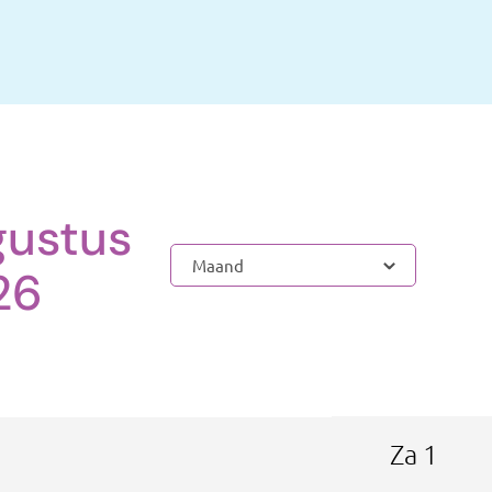
gustus
26
Za
1