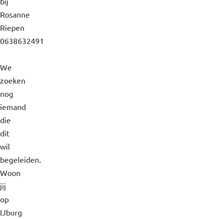
bij
Rosanne
Riepen
0638632491
We
zoeken
nog
iemand
die
dit
wil
begeleiden.
Woon
jij
op
IJburg