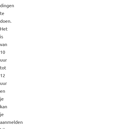
dingen
te
doen.
Het
is
van
10
uur
tot
12
uur
en
je
kan
je
aanmelden