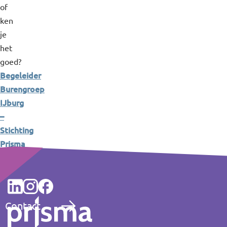
of
ken
je
het
goed?
Begeleider
Burengroep
IJburg
–
Stichting
Prisma
Contact